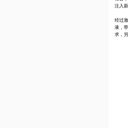
注入
经过
液，
求，