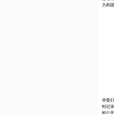
力和
评委
时记
程公