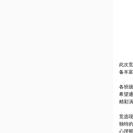
此次
备丰
各班
希望
精彩
竞选
独特
心理