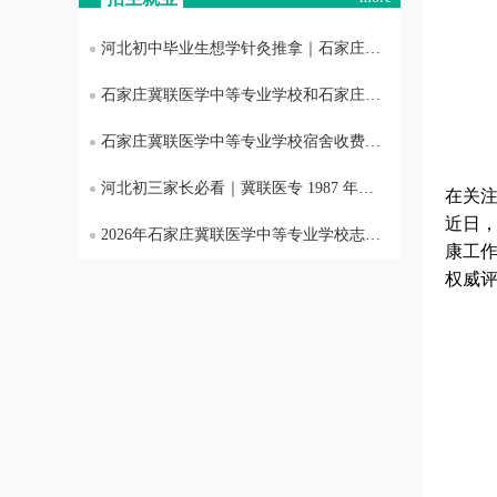
河北初中毕业生想学针灸推拿｜石家庄冀联医专对口专业详解，课程 + 升学 + 就业全梳理
石家庄冀联医学中等专业学校和石家庄白求恩 医学中等专业学校是一家吗？
石家庄冀联医学中等专业学校宿舍收费明细！电费全额免除，无住宿隐形消费
河北初三家长必看｜冀联医专 1987 年老牌医学中专 2026 招生详情，护理 / 3+3 升学班名额有限
在关
近日
2026年石家庄冀联医学中等专业学校志愿录取什么时候发通知书
康工
权威